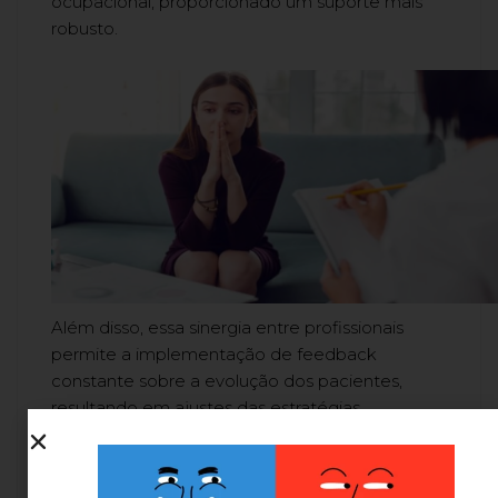
ocupacional, proporcionado um suporte mais
robusto.
Além disso, essa sinergia entre profissionais
permite a implementação de feedback
constante sobre a evolução dos pacientes,
resultando em ajustes das estratégias
terapêuticas de acordo com as necessidades
reais de cada indivíduo. Essa ação conjunta não
apenas otimiza os resultados, mas também