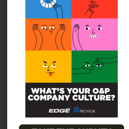
melhora a satisfação do paciente com o
tratamento.
Casuística Positiva: Um
Estudo de Caso
Um caso emblemático de
parcerias em
consultórios
psicológicos
foi a colaboração
entre um psicólogo e um terapeuta
ocupacional no tratamento de uma jovem com
Transtorno de Déficit de Atenção e
Hiperatividade (TDAH). Após várias sessões de
terapia individual, ficou claro que a paciente
também precisava de suporte em suas
habilidades sociais e organizacionais. O
psicólogo, então, fez uma parceria com o
terapeuta ocupacional.
Juntos, eles criaram um plano
singular que